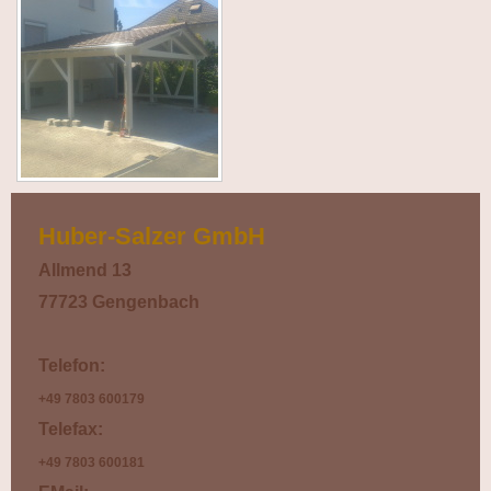
Huber-Salzer GmbH
Allmend 13
77723 Gengenbach
Telefon:
+49 7803 600179
Telefax:
+49 7803 6001
81