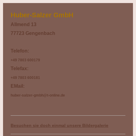
Huber-Salzer GmbH
Allmend 13
77723 Gengenbach
Telefon:
+49 7803 600179
Telefax:
+49 7803 6001
81
EMail
:
huber-salzer-gmbh@t-online.de
Besuchen sie doch einmal unsere Bildergalerie